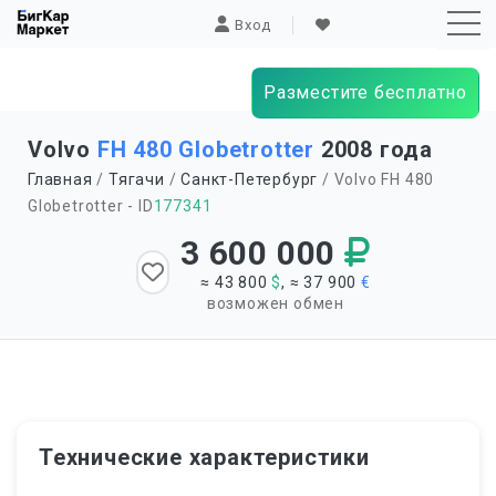
Вход
Разместите бесплатно
Sk
Volvo
FH 480 Globetrotter
2008 года
to
Главная
/
Тягачи
/
Санкт-Петербург
/ Volvo FH 480
co
Globetrotter - ID
177341
3 600 000
≈ 43 800
$
, ≈ 37 900
€
возможен обмен
Технические характеристики