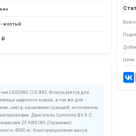
Ста
жен
Всего
о-желтый
Подня
0
Добав
Цена 
чик LIUGONG CLG 842. Используется для
помощи широкого ковша, а так же для
мли, снега, засыпания траншей, котлованов,
материалами. Двигатель Cummins B5.9-C.
ансмиссия ZF 4WG180 (Германия).
мность 4000 кг. Конструкционная масса