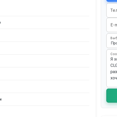
Те
е
E-m
Выб
Соо
и