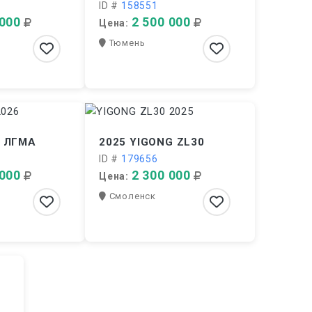
ID #
158551
 000
2 500 000
Цена:
Тюмень
я ЛГМА
2025 YIGONG ZL30
ID #
179656
 000
2 300 000
Цена:
Смоленск