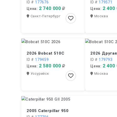
ID #
177676
ID #
179571
2 740 000
2 400
Цена:
Цена:
Санкт-Петербург
Москва
2026 Bobcat 510C
2026 Друга
ID #
179459
ID #
179793
2 580 000
2 400
Цена:
Цена:
Уссурийск
Москва
2005 Caterpillar 950