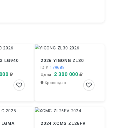
G LG940
2026 YIGONG ZL30
ID #
179688
 000
2 300 000
Цена:
к
Краснодар
я LGMA
2024 XCMG ZL26FV