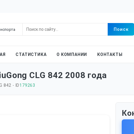
АЯ
СТАТИСТИКА
О КОМПАНИИ
КОНТАКТЫ
uGong CLG 842 2008 года
G 842 - ID
179263
Ко