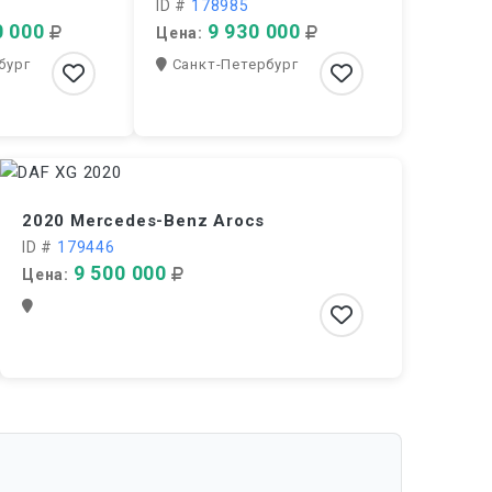
ID #
178985
0 000
9 930 000
Цена:
бург
Санкт-Петербург
2020 Mercedes-Benz Arocs
ID #
179446
9 500 000
Цена: