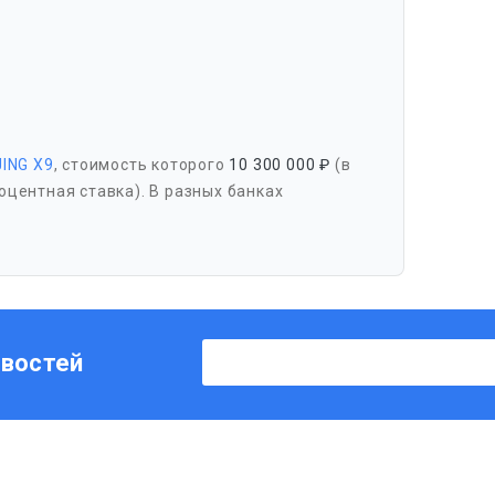
JING X9
, стоимость которого
10 300 000 ₽
(в
оцентная ставка). В разных банках
овостей