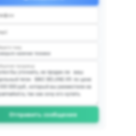
лефон
ail
ирите тему
бщение продавцу
Отправить сообщение