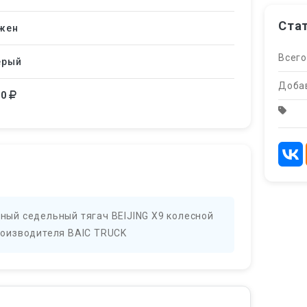
Ста
жен
Всего
ерый
Добав
00
ый седельный тягач BEIJING X9 колесной
оизводителя BAIC TRUCK