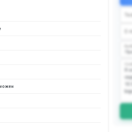
Те
е
E-m
Выб
Соо
зможен