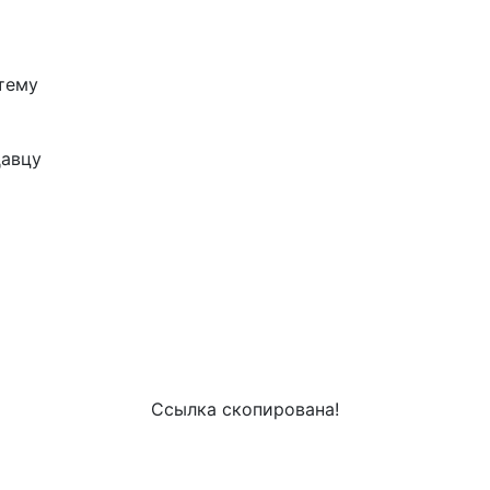
тему
авцу
и
Ссылка скопирована!