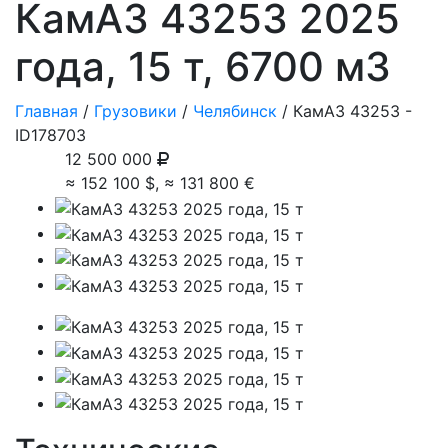
КамАЗ
43253
2025
года, 15 т, 6700 м
3
Главная
/
Грузовики
/
Челябинск
/ КамАЗ 43253 -
ID
178703
12 500 000
≈ 152 100
$
, ≈ 131 800
€