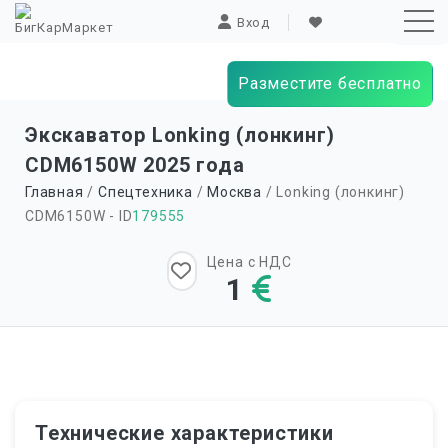
Вход
Разместите бесплатно
Sk
Экскаватор Lonking (лонкинг)
to
CDM6150W 2025 года
co
Главная
/
Спецтехника
/
Москва
/ Lonking (лонкинг)
CDM6150W - ID
179555
Цена с НДС
1
Технические характеристики