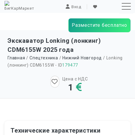
Вход
Разместите бесплатно
Sk
Экскаватор Lonking (лонкинг)
to
CDM6155W 2025 года
co
Главная
/
Спецтехника
/
Нижний Новгород
/ Lonking
(лонкинг) CDM6155W - ID
179477
Цена с НДС
1
Технические характеристики