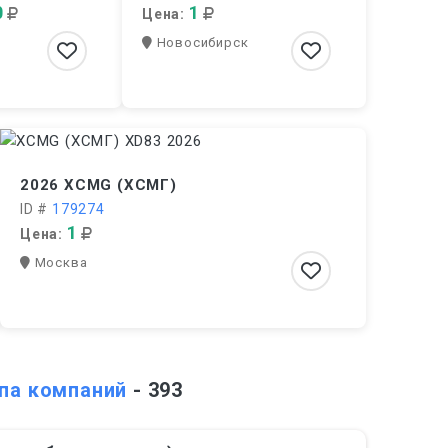
0
1
Цена:
Новосибирск
2026 XCMG (ХСМГ)
ID #
179274
1
Цена:
Москва
ппа компаний
- 393