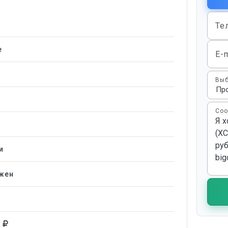
Те
е
E-m
Выб
Соо
и
жен
0