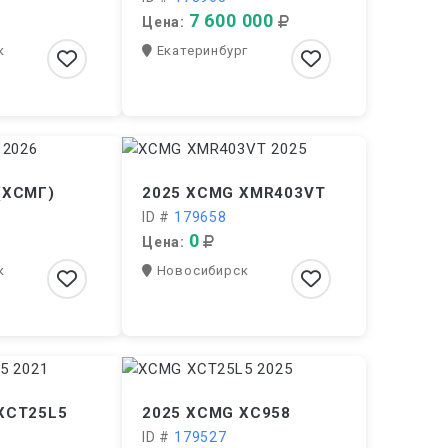
7 600 000
Цена:
к
Екатеринбург
(ХСМГ)
2025 XCMG XMR403VT
ID #
179658
0
Цена:
к
Новосибирск
XCT25L5
2025 XCMG XC958
ID #
179527