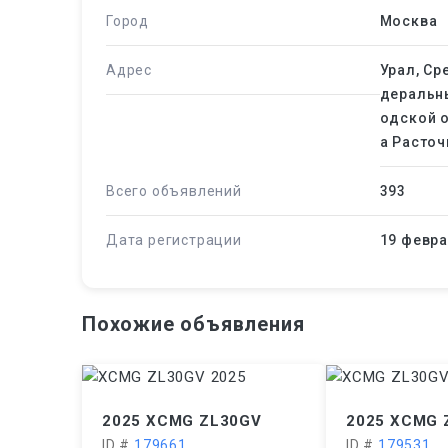
Город
Москва
Адрес
Урал, Ср
деральны
одской о
а Расточ
Всего объявлений
393
Дата регистрации
19 февра
Похожие объявления
2025 XCMG ZL30GV
2025 XCMG 
ID #
179661
ID #
179531