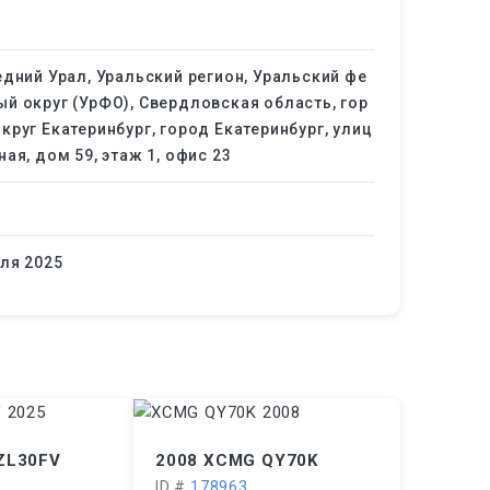
едний Урал, Уральский регион, Уральский фе
й округ (УрФО), Свердловская область, гор
круг Екатеринбург, город Екатеринбург, улиц
ная, дом 59, этаж 1, офис 23
ля 2025
ZL30FV
2008 XCMG QY70K
ID #
178963