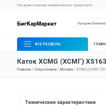
Продажа и аренда коммерческого транспорта
Skip
ВСЕ РАЗДЕЛЫ
ГЛАВН
to
content
Каток XCMG (ХСМГ) XS163 
Главная
/
Спецтехника
/
Москва
/ XCMG (ХСМГ) XS16
Технические характеристики