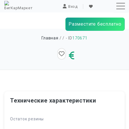
Вход
Разместите бесплатно
Sk
Главная
/
/ - ID
170671
to
co
Технические характеристики
Остаток резины