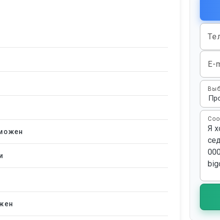
Те
E-m
Выб
Соо
зможен
и
жен