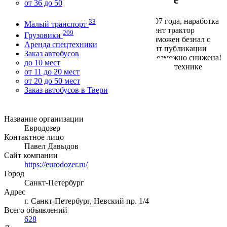
от 36 до 50
Экскаватор-погрузчик TEREX 970 Elite, 2007 года, наработка
33
Малый транспорт
равноколесника 12000 м/ч. На данный момент трактор
209
Грузовики
работает в Петербурге, евродозер 13427 Возможен безнал с
Аренда спецтехники
НДС. ВНИМАНИЕ! Цена указана на момент публикации
Заказ автобусов
объявления, стоимость на данный момент возможно снижена!
до 10 мест
Подробную информацию и фотографии по этой технике
от 11 до 20 мест
смотрите на нашем сайте
от 20 до 50 мест
Заказ автобусов в Твери
Информация о продавце
Название организации
Евродозер
Контактное лицо
Павел Давыдов
Сайт компании
https://eurodozer.ru/
Город
Санкт-Петербург
Адрес
г. Санкт-Петербург, Невский пр. 1/4
Всего объявлений
628