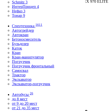
Главная
/
Спецтехника
/
Санкт-Петербург
/ TEREX 970 ELITE
Schmitz 3
- ID
177727
ИнтерПрицеп 4
1 950 000
Нефаз 3
≈ 23 700
$
, ≈ 20 500
€
Тонар 9
торг возможен
1611
Спецтехника
Автогрейдер
Технические характеристики
Автокран
Бетоносмеситель
Год выпуска
Бульдозер
2007
Каток
Состояние
Кран
отличное
Кран-манипулятор
Топливо
Погрузчик
дизель
Погрузчик фронтальный
Торг
Самосвал
торг возможен
Трактор
Таможня
Экскаватор
растаможен
Экскаватор-погрузчик
Цвет
не указан
26
Автобусы
Цена
до 8 мест
1 950 000
от 9 до 20 мест
от 21 до 35 мест
Заметка продавца о транспорте