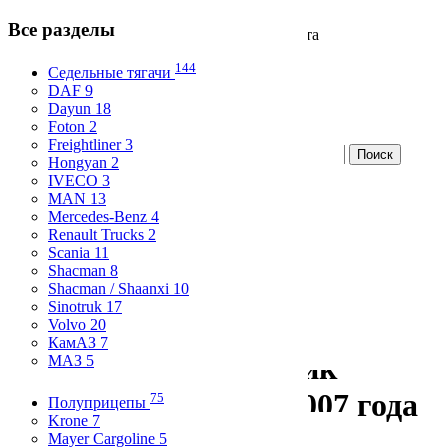
Все разделы
Продажа и аренда коммерческого транспорта
Вход
144
Седельные тягачи
Избранное
DAF 9
Dayun 18
Foton 2
Freightliner 3
Hongyan 2
Разместите бесплатно
IVECO 3
MAN 13
Все разделы
Mercedes-Benz 4
Skip to content
Renault Trucks 2
Scania 11
Главная
Shacman 8
Статистика
Shacman / Shaanxi 10
О компании
Sinotruk 17
Контакты
Volvo 20
КамАЗ 7
Экскаватор-погрузчик
МАЗ 5
TEREX 970 ELITE 2007 года
75
Полуприцепы
Krone 7
Mayer Cargoline 5