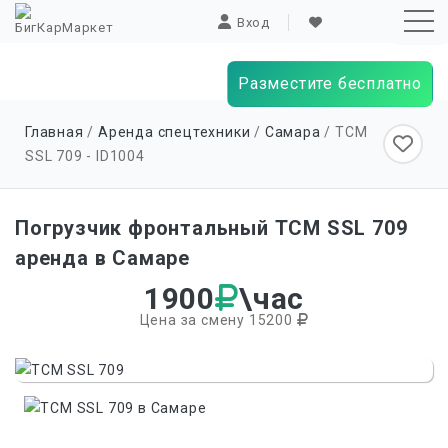
Вход
Разместите бесплатно
Sk
Главная
/
Аренда спецтехники
/
Самара
/ ТСМ
to
SSL 709 - ID
1004
co
Погрузчик фронтальный ТСМ SSL 709
аренда в Самаре
1900
\час
Цена за смену 15200