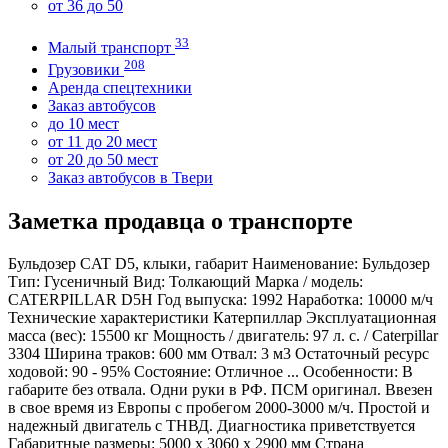
от 36 до 50
Топливо
дизель
33
Малый транспорт
Торг
208
Грузовики
торг возможен
Аренда спецтехники
Таможня
Заказ автобусов
растаможен
до 10 мест
Цвет
от 11 до 20 мест
не указан
от 20 до 50 мест
Цена
Заказ автобусов в Твери
2 190 000
Заметка продавца о транспорте
Бульдозер CAT D5, клыки, габарит Наименование: Бульдозер
Тип: Гусеничный Вид: Толкающий Марка / модель:
CATERPILLAR D5H Год выпуска: 1992 Наработка: 10000 м/ч
Технические характеристики Катерпиллар Эксплуатационная
масса (вес): 15500 кг Мощность / двигатель: 97 л. с. / Caterpillar
3304 Ширина траков: 600 мм Отвал: 3 м3 Остаточный ресурс
ходовой: 90 - 95% Состояние: Отличное ... Особенности: В
габарите без отвала. Одни руки в РФ. ПСМ оригинал. Ввезен
в свое время из Европы с пробегом 2000-3000 м/ч. Простой и
надежный двигатель с ТНВД. Диагностика приветствуется
Габаритные размеры: 5000 х 3060 х 2900 мм Страна