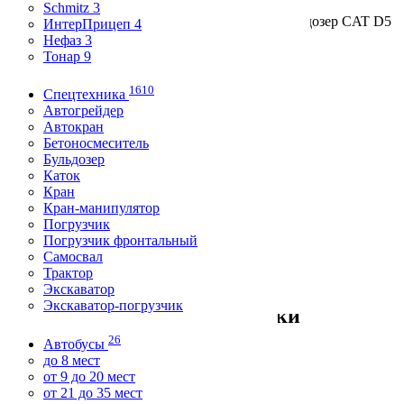
Schmitz 3
Главная
/
Спецтехника
/
Санкт-Петербург
/ Бульдозер CAT D5
ИнтерПрицеп 4
- ID
177579
Нефаз 3
2 190 000
Тонар 9
≈ 27 000
$
, ≈ 23 500
€
торг возможен
1610
Спецтехника
Автогрейдер
Автокран
Бетоносмеситель
Бульдозер
Каток
Кран
Кран-манипулятор
Погрузчик
Погрузчик фронтальный
Самосвал
Трактор
Экскаватор
Экскаватор-погрузчик
Технические характеристики
26
Автобусы
Год выпуска
до 8 мест
1992
от 9 до 20 мест
Состояние
от 21 до 35 мест
отличное