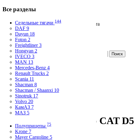
Все разделы
144
Седельные тягачи
Продажа и аренда коммерческого транспорта
DAF 9
Вход
Dayun 18
Избранное
Foton 2
Freightliner 3
Hongyan 2
IVECO 3
Разместите бесплатно
MAN 13
Mercedes-Benz 4
Все разделы
Renault Trucks 2
Skip to content
Scania 11
Shacman 8
Главная
Shacman / Shaanxi 10
Статистика
Sinotruk 17
О компании
Volvo 20
Контакты
КамАЗ 7
МАЗ 5
Бульдозер Бульдозер CAT D5
75
Полуприцепы
1992 года
Krone 7
Mayer Cargoline 5