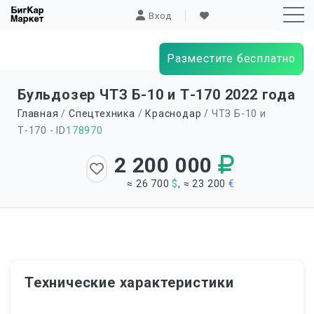
Вход
Разместите бесплатно
Sk
Бульдозер ЧТЗ Б-10 и Т-170 2022 года
to
Главная
/
Спецтехника
/
Краснодар
/ ЧТЗ Б-10 и
co
Т-170 - ID
178970
2 200 000
≈ 26 700
$
, ≈ 23 200
€
Технические характеристики