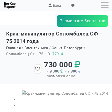
Вход
Разместите бесплатно
Sk
Кран-манипулятор Соломбалец СФ -
to
75 2014 года
co
Главная
/
Спецтехника
/
Санкт-Петербург
/
Соломбалец СФ - 75 - ID
177914
730 000
≈ 9 000
$
, ≈ 7 800
€
возможен обмен