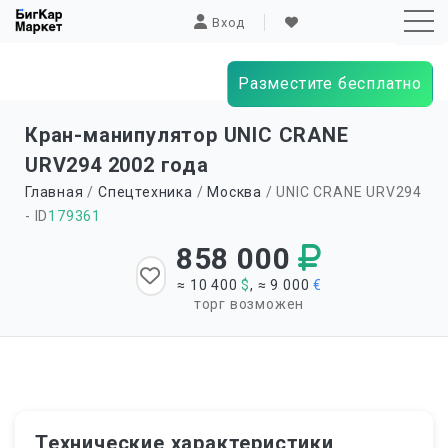
Вход
Разместите бесплатно
Sk
Кран-манипулятор UNIC CRANE
to
URV294 2002 года
co
Главная
/
Спецтехника
/
Москва
/ UNIC CRANE URV294
- ID
179361
858 000
≈ 10 400
$
, ≈ 9 000
€
торг возможен
Технические характеристики