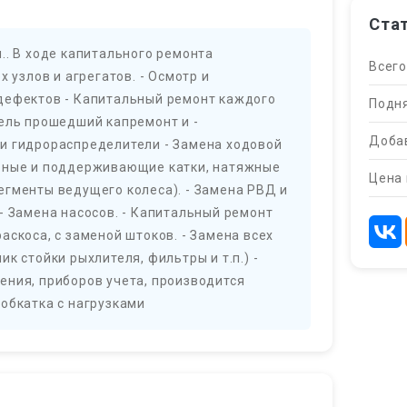
Ста
.. В ходе капитального ремонта
Всего
х узлов и агрегатов. - Осмотр и
дефектов - Капитальный ремонт каждого
Подня
тель прошедший капремонт и -
Добав
и гидрораспределители - Замена ходовой
орные и поддерживающие катки, натяжные
Цена 
егменты ведущего колеса). - Замена РВД и
- Замена насосов. - Капитальный ремонт
аскоса, с заменой штоков. - Замена всех
к стойки рыхлителя, фильтры и т.п.) -
ения, приборов учета, производится
обкатка с нагрузками