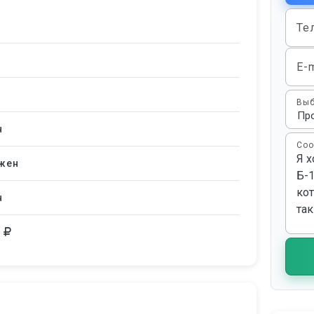
Те
E-m
Выб
н
Соо
жен
н
0