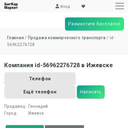
Вход
Разместите бесплатно
Sk
Главная
/
Продажа коммерческого транспорта
/ id-
to
56962276728
co
Компания id-56962276728 в Ижевске
Телефон
Ещё телефон
Написать
Продавец:
Геннадий
Город:
Ижевск