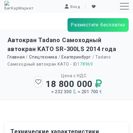
Вход
Разместите бесплатно
Sk
Автокран Tadano Самоходный
to
автокран KATO SR-300LS 2014 года
co
Главная
/
Спецтехника
/
Екатеринбург
/ Tadano
Самоходный автокран KATO - ID
178969
Цена с НДС
18 800 000
≈ 232 300
$
, ≈ 201 700
€
Технические характеристики