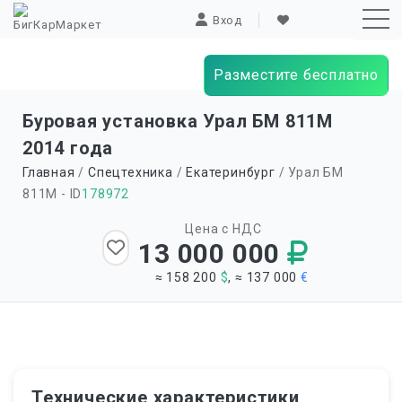
Вход
Разместите бесплатно
Sk
Буровая установка Урал БМ 811М
to
2014 года
co
Главная
/
Спецтехника
/
Екатеринбург
/ Урал БМ
811М - ID
178972
Цена с НДС
13 000 000
≈ 158 200
$
, ≈ 137 000
€
Технические характеристики