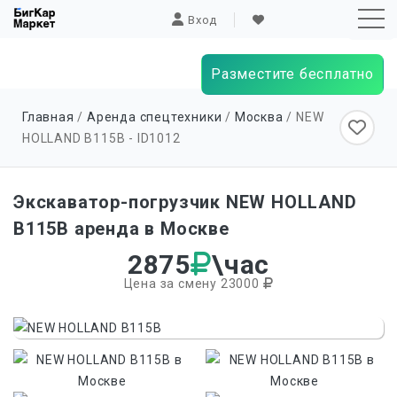
Вход
Разместите бесплатно
Sk
Главная
/
Аренда спецтехники
/
Москва
/ NEW
to
HOLLAND B115B - ID
1012
co
Экскаватор-погрузчик NEW HOLLAND
B115B аренда в Москве
2875
\час
Цена за смену 23000