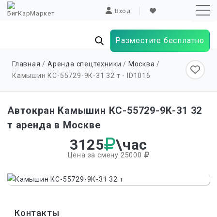
Вход
Разместите бесплатно
Sk
Главная
/
Аренда спецтехники
/
Москва
/
to
Камышин КС-55729-9К-31 32 т - ID
1016
co
Автокран Камышин КС-55729-9К-31 32
т аренда в Москве
3125
\час
Цена за смену 25000
Контакты