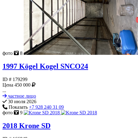
фото
8
1997
Kögel Kogel SNCO24
ID #
179299
Цена
450 000
...
частное лицо
30 июля 2026
Показать
+7 928 240 31 09
фото
9
2018
Krone SD