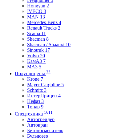
Freightliner 3
Hongyan 2
IVECO 3
MAN 13
Mercedes-Benz 4
Renault Trucks 2
Scania 11
Shacman 8
Shacman / Shaanxi 10
Sinotruk 17
Volvo 20
КамАЗ 7
МАЗ 5
75
Полуприцепы
Krone 7
Mayer Cargoline 5
Schmitz 3
ИнтерПрицеп 4
Нефаз 3
Тонар 9
1611
Спецтехника
Автогрейдер
Автокран
Бетоносмеситель
Бульдозер