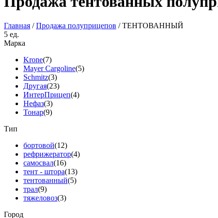
Продажа тентованных полупр
Главная
/
Продажа полуприцепов
/ ТЕНТОВАННЫЙ
5
ед.
Марка
Krone
(7)
Mayer Cargoline
(5)
Schmitz
(3)
Другая
(23)
ИнтерПрицеп
(4)
Нефаз
(3)
Тонар
(9)
Тип
бортовой
(12)
рефрижератор
(4)
самосвал
(16)
тент - штора
(13)
тентованный
(5)
трал
(9)
тяжеловоз
(3)
Город