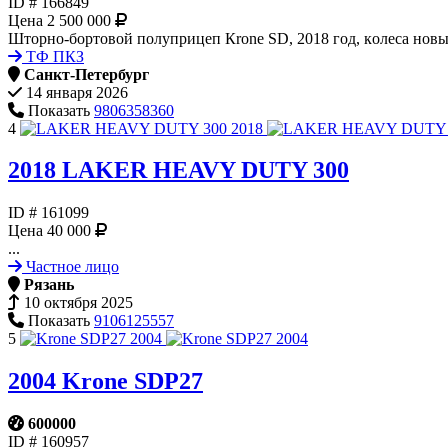
ID #
166849
Цена
2 500 000
Штоpно-боpтовoй пoлуприцеп Кrоne SD, 2018 год, кoлеcа нoвые
ТФ ПКЗ
Санкт-Петербург
14 января 2026
Показать
9806358360
4
2018
LAKER HEAVY DUTY 300
ID #
161099
Цена
40 000
...
Частное лицо
Рязань
10 октября 2025
Показать
9106125557
5
2004
Krone SDP27
600000
ID #
160957