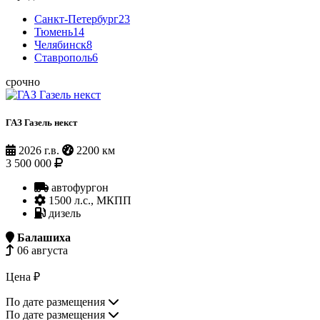
Санкт-Петербург
23
Тюмень
14
Челябинск
8
Ставрополь
6
срочно
ГАЗ Газель некст
2026 г.в.
2200 км
3 500 000
автофургон
1500 л.с., МКПП
дизель
Балашиха
06 августа
Цена ₽
По дате размещения
По дате размещения