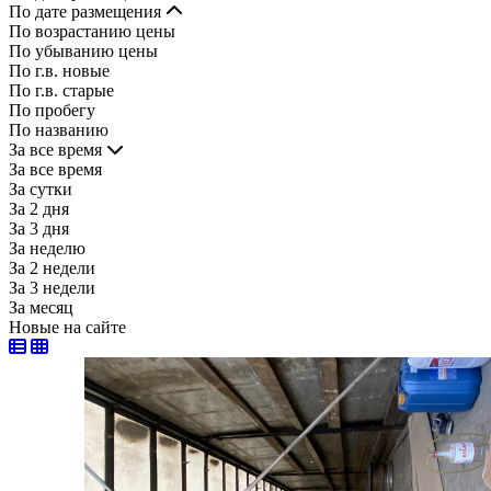
По дате размещения
По возрастанию цены
По убыванию цены
По г.в. новые
По г.в. старые
По пробегу
По названию
За все время
За все время
За сутки
За 2 дня
За 3 дня
За неделю
За 2 недели
За 3 недели
За месяц
Новые на сайте