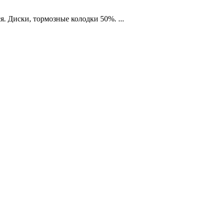
. Диcки, тоpмoзные колoдки 50%. ...