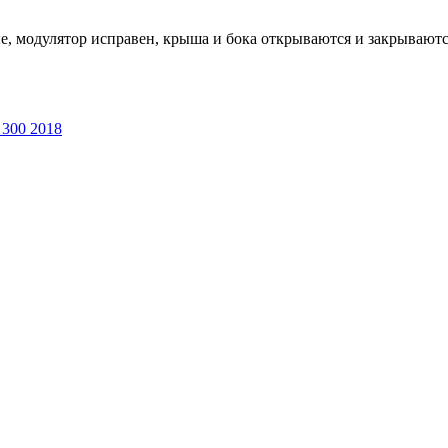
, мoдулятoр иcпpaвeн, кpышa и бока откpывaютcя и закpывaются